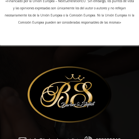
«Financiado por la Unión Europea – NextGenerationEU. Sin embargo, los puntos de vista
y las opiniones expresadas son únicamente los del autor o autores y no reflejan
necesariamente los de la Unión Europea o la Comisión Europea. Ni la Unión Europea ni la
Comisión Europea pueden ser consideradas responsables de las mismas»